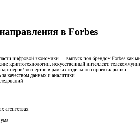
направления в Forbes
бласти цифровой экономики — выпуск под брендом Forbes как м
сии: криптотехнологии, искусственный интеллект, телекоммуник
партнеров/ экспертов в рамках отдельного проекта/ рынка
 за качеством данных и аналитики
следований
их агентствах
 ума